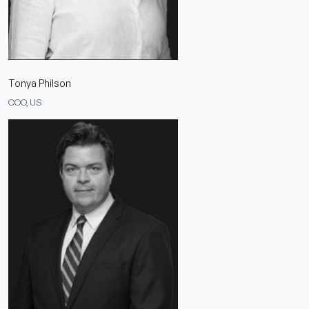
Tonya Philson
COO, US