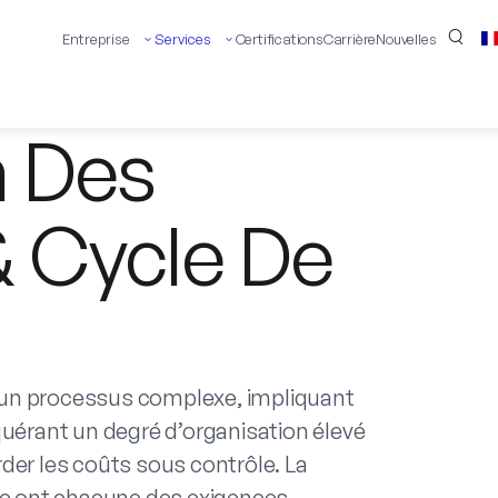
Entreprise
Services
Certifications
Carrière
Nouvelles
n Des
& Cycle De
un processus complexe, impliquant
quérant un degré d’organisation élevé
der les coûts sous contrôle. La
ée ont chacune des exigences