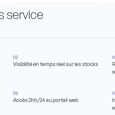
s service
02
0
Visibilité en temps réel sur les stocks
R
r
05
0
Accès 2hh/24 au portail web
I
e