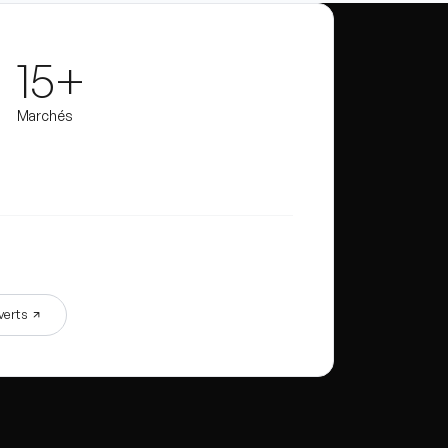
15+
Marchés
verts