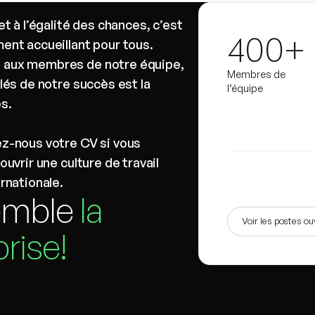
t à l’égalité des chances, c’est
400+
ent accueillant pour tous.
 aux membres de notre équipe,
Membres de
lés de notre succès est la
l’équipe
s.
z-nous votre CV si vous
uvrir une culture de travail
rnationale.
semble
la
Voir les postes ou
rise!